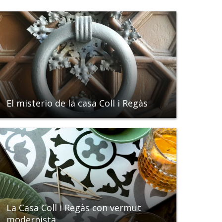
El misterio de la casa Coll i Regàs
La Casa Coll i Regàs con vermut
modernista