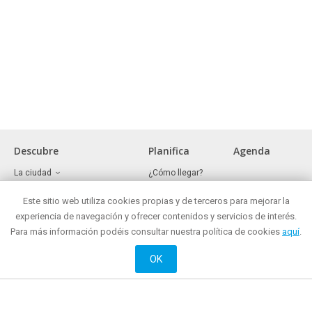
Descubre
Planifica
Agenda
La ciudad
¿Cómo llegar?
Museos y lugares de interés
Oficina de turismo
Frente marítimo
Este sitio web utiliza cookies propias y de terceros para mejorar la
¿Dónde comer?
Reuniones y congresos
¿Dónde comprar?
experiencia de navegación y ofrecer contenidos y servicios de interés.
Mataró todo el año
Mataró de noche
Para más información podéis consultar nuestra política de cookies
aquí
.
Ocio activo y cultural
¿Dónde alojarse?
Historia
OK
Web oficial de Promoción de Ciudad del Ayuntamiento de Mataró
© 2018 Ayuntamiento de Mataró |
Contacto
|
Información legal
| La Riera, 48.