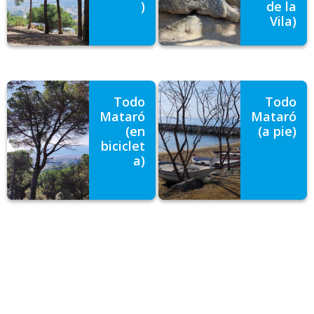
)
de la
Vila)
Todo
Todo
Mataró
Mataró
(en
(a pie)
biciclet
a)