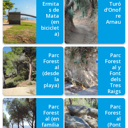
Ermita
Turó
s de
d'Onof
Mata
re
(en
Arnau
biciclet
a)
Parc
Parc
Forest
Forest
al
al y
(desde
Font
la
dels
playa)
Tres
Raigs
Parc
Parc
Forest
Forest
al (en
al
familia
(Pont