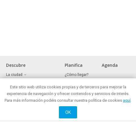
Descubre
Planifica
Agenda
La ciudad
¿Cómo llegar?
Museos y lugares de interés
Oficina de turismo
Frente marítimo
Este sitio web utiliza cookies propias y de terceros para mejorar la
¿Dónde comer?
Reuniones y congresos
¿Dónde comprar?
experiencia de navegación y ofrecer contenidos y servicios de interés.
Mataró todo el año
Mataró de noche
Para más información podéis consultar nuestra política de cookies
aquí
.
Ocio activo y cultural
¿Dónde alojarse?
Historia
OK
Web oficial de Promoción de Ciudad del Ayuntamiento de Mataró
© 2018 Ayuntamiento de Mataró |
Contacto
|
Información legal
| La Riera, 48.