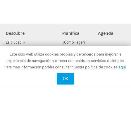
Descubre
Planifica
Agenda
La ciudad
¿Cómo llegar?
Museos y lugares de interés
Oficina de turismo
Frente marítimo
Este sitio web utiliza cookies propias y de terceros para mejorar la
¿Dónde comer?
Reuniones y congresos
¿Dónde comprar?
experiencia de navegación y ofrecer contenidos y servicios de interés.
Mataró todo el año
Mataró de noche
Para más información podéis consultar nuestra política de cookies
aquí
.
Ocio activo y cultural
¿Dónde alojarse?
Historia
OK
Web oficial de Promoción de Ciudad del Ayuntamiento de Mataró
© 2018 Ayuntamiento de Mataró |
Contacto
|
Información legal
| La Riera, 48.
Teléfono: + 34 93 758 26 98
English
Français
Castellano