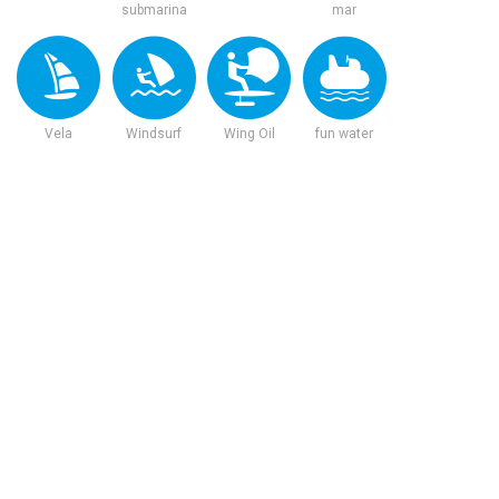
submarina
mar
Vela
Windsurf
Wing Oil
fun water