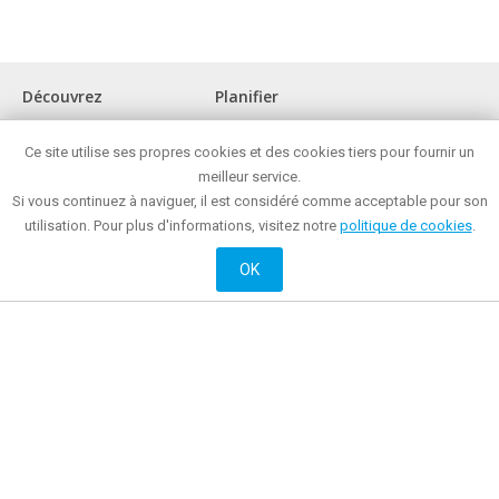
Découvrez
Planifier
La ville
Comment arriver?
Ce site utilise ses propres cookies et des cookies tiers pour fournir un
Musées et lieux d'intérêt
Office de tourisme
Front de mer
meilleur service.
Où manger?
Réunions et congrès
Où faire des achats ?
Si vous continuez à naviguer, il est considéré comme acceptable pour son
Mataró toute l'année
Mataró la nuit
utilisation. Pour plus d'informations, visitez notre
politique de cookies
.
Loisirs actifs et culturels
Où rester?
Histoire
OK
Site officiel de Promotion de la Mairie de Mataró
© 2018 Mairie de Mataró |
Contacte
|
Informations légales
| La Riera, 48 - 08301
Mataró. Téléphone: + 34 93 758 26 98
English
Français
Castellano
Català