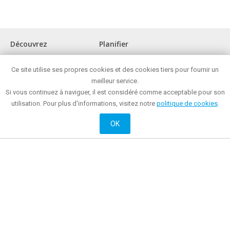
Découvrez
Planifier
La ville
Comment arriver?
Ce site utilise ses propres cookies et des cookies tiers pour fournir un
Musées et lieux d'intérêt
Office de tourisme
Front de mer
meilleur service.
Où manger?
Réunions et congrès
Où faire des achats ?
Si vous continuez à naviguer, il est considéré comme acceptable pour son
Mataró toute l'année
Mataró la nuit
utilisation. Pour plus d'informations, visitez notre
politique de cookies
.
Loisirs actifs et culturels
Où rester?
Histoire
OK
Site officiel de Promotion de la Mairie de Mataró
© 2018 Mairie de Mataró |
Contacte
|
Informations légales
| La Riera, 48 - 08301
Mataró. Téléphone: + 34 93 758 26 98
English
Français
Castellano
Català