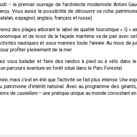
udí – le premier ouvrage de l'architecte moderniste Antoni Gaud
 aperçu. Vous aurez la possibilité de découvrir ce riche patrimoi
atalan, espagnol, anglais, français et russe).
verez des plages arborant le label de qualité touristique « Q » 
onomique et de loisir de la façade maritime va de pair avec ce
ctivités nautiques et sous-marines toute l'année. Au mois de juin
pour profiter pleinement de la mer.
z vous balader et faire des randos à pied ou à vélo dans le 
, un parcours aventure en forêt situé dans le Parc Forestal.
nnée, mais c'est en été que l'activité se fait plus intense. Une ex
u patrimoine d'intérêt national. Avec au programme des géants, de
tions de
castellers
– une pratique unique au monde consistant en 