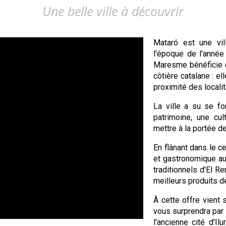
Une belle ville à découvrir
Mataró est une vil
l'époque de l'année
Maresme bénéficie d'
côtière catalane : e
proximité des localit
La ville a su se fo
patrimoine, une cul
mettre à la portée de
En flânant dans le c
et gastronomique au
traditionnels d'El R
meilleurs produits d
À cette offre vient 
vous surprendra par 
l'ancienne cité d'I