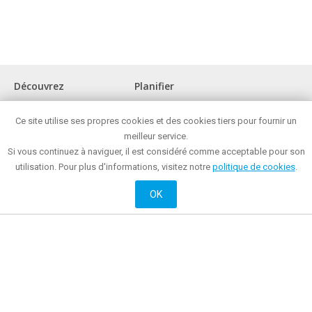
Découvrez
Planifier
La ville
Comment arriver?
Ce site utilise ses propres cookies et des cookies tiers pour fournir un
Musées et lieux d'intérêt
Office de tourisme
Front de mer
meilleur service.
Où manger?
Réunions et congrès
Où faire des achats ?
Si vous continuez à naviguer, il est considéré comme acceptable pour son
Mataró toute l'année
Mataró la nuit
utilisation. Pour plus d'informations, visitez notre
politique de cookies
.
Loisirs actifs et culturels
Où rester?
Histoire
OK
Site officiel de Promotion de la Mairie de Mataró
© 2018 Mairie de Mataró |
Contacte
|
Informations légales
| La Riera, 48 - 08301
Mataró. Téléphone: + 34 93 758 26 98
English
Français