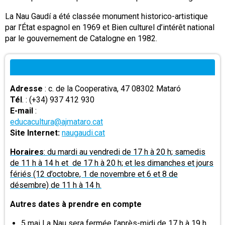
La Nau Gaudí a été classée monument historico-artistique
par l’État espagnol en 1969 et Bien culturel d’intérêt national
par le gouvernement de Catalogne en 1982.
Adresse
: c. de la Cooperativa, 47 08302 Mataró
Tél
. : (+34) 937 412 930
E-mail
:
educacultura@ajmataro.cat
Site Internet:
naugaudi.cat
Horaires
: du mardi au vendredi de 17 h à 20 h; samedis
de 11 h à 14 h et de 17 h à 20 h; et les dimanches et jours
fériés (12 d’octobre, 1 de novembre et 6 et 8 de
désembre) de 11 h à 14 h.
Autres dates à prendre en compte
5 mai La Nau sera fermée l’après-midi de 17 h à 19 h