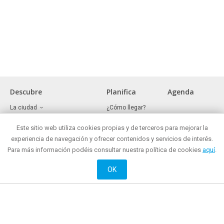
Descubre
Planifica
Agenda
La ciudad
¿Cómo llegar?
Museos y lugares de interés
Oficina de turismo
Frente marítimo
Este sitio web utiliza cookies propias y de terceros para mejorar la
¿Dónde comer?
Reuniones y congresos
¿Dónde comprar?
experiencia de navegación y ofrecer contenidos y servicios de interés.
Mataró todo el año
Mataró de noche
Para más información podéis consultar nuestra política de cookies
aquí
.
Ocio activo y cultural
¿Dónde alojarse?
Historia
OK
Web oficial de Promoción de Ciudad del Ayuntamiento de Mataró
© 2018 Ayuntamiento de Mataró |
Contacto
|
Información legal
| La Riera, 48.
Teléfono: + 34 93 758 26 98