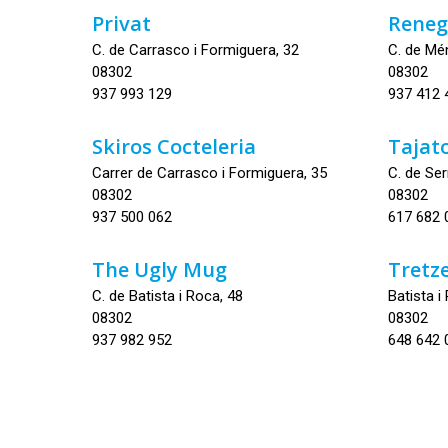
Privat
Rene
C. de Carrasco i Formiguera, 32
C. de Mé
08302
08302
937 993 129
937 412 
Skiros Cocteleria
Tajat
Carrer de Carrasco i Formiguera, 35
C. de Ser
08302
08302
937 500 062
617 682 
The Ugly Mug
Tretz
C. de Batista i Roca, 48
Batista i
08302
08302
937 982 952
648 642 