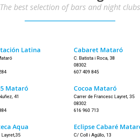
The best selection of bars and night club
stación Latina
Cabaret Mataró
Mataró
C. Batista i Roca, 38
08302
284
607 409 845
55 Mataró
Cocoa Mataró
Nuñez, 41
Carrer de Francesc Layret, 35
08302
884
616 960 713
teca Aqua
Eclipse Cabaré Matar
 Layret,35
C/ Coll i Agúllo, 13