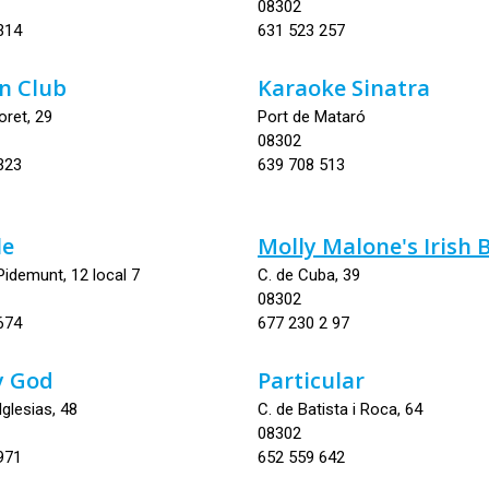
08302
314
631 523 257
n Club
Karaoke Sinatra
oret, 29
Port de Mataró
08302
323
639 708 513
le
Molly Malone's Irish 
 Pidemunt, 12 local 7
C. de Cuba, 39
08302
674
677 230 2 97
y God
Particular
Iglesias, 48
C. de Batista i Roca, 64
08302
971
652 559 642