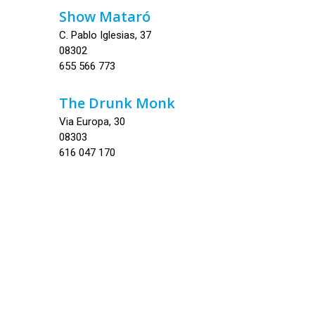
Show Mataró
C. Pablo Iglesias, 37
08302
655 566 773
The Drunk Monk
Via Europa, 30
08303
616 047 170