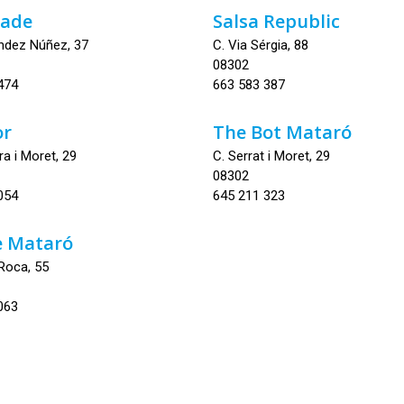
gade
Salsa Republic
ndez Núñez, 37
C. Via Sérgia, 88
08302
474
663 583 387
or
The Bot Mataró
ra i Moret, 29
C. Serrat i Moret, 29
08302
054
645 211 323
e Mataró
 Roca, 55
063