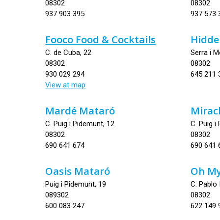
08302
08302
937 903 395
937 573 
Fooco Food & Cocktails
Hidde
C. de Cuba, 22
Serra i M
08302
08302
930 029 294
645 211 
View at map
Mardé Mataró
Mirac
C. Puig i Pidemunt, 12
C. Puig i
08302
08302
690 641 674
690 641 
Oasis Mataró
Oh M
Puig i Pidemunt, 19
C. Pablo 
089302
08302
600 083 247
622 149 