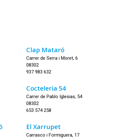
s
Clap Mataró
Carrer de Serra i Moret, 6
08302
937 983 632
Cocteleria 54
Carrer de Pablo Iglesias, 54
08302
653 574 258
ó
El Xarrupet
Carrasco i Formiguera, 17