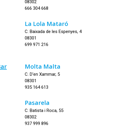
08302
666 304 668
La Lola Mataró
C. Baixada de les Espenyes, 4
08301
699 971 216
Bar
Molta Malta
C. D'en Xammar, 5
08301
935 164 613
Pasarela
C. Batista i Roca, 55
08302
937 999 896