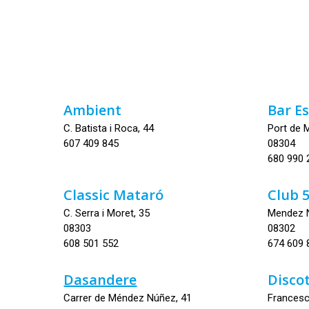
Ambient
Bar E
C. Batista i Roca, 44
Port de 
607 409 845
08304
680 990 
Classic Mataró
Club 
C. Serra i Moret, 35
Mendez 
08303
08302
608 501 552
674 609 
Dasandere
Disco
Carrer de Méndez Núñez, 41
Francesc