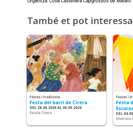
Organitza: Colla Castellera Capgrossos de Mataró
També et pot interess
Festes i tradicions
Festes i t
Festa del barri de Cirera
Festa d
DEL 28.08.2026 AL 06.09.2026
Escorx
Escola Cirera
DEL 04.09
Diversos 