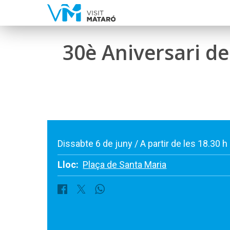
30è Aniversari de
Dissabte 6 de juny / A partir de les 18.30 h
Lloc:
Plaça de Santa Maria