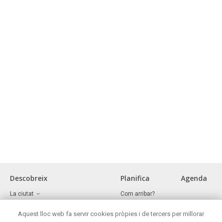
Descobreix
Planifica
Agenda
La ciutat
Com arribar?
Museus i espais d'interès cultural
Oficina de turisme
Front marítim
Aquest lloc web fa servir cookies pròpies i de tercers per millorar
On menjar?