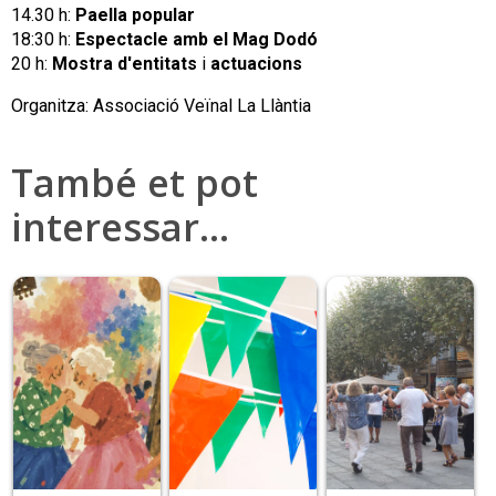
14.30 h:
Paella popular
18:30 h:
Espectacle amb el Mag Dodó
20 h:
Mostra d'entitats
i
actuacions
Organitza: Associació Veïnal La Llàntia
També et pot
interessar…