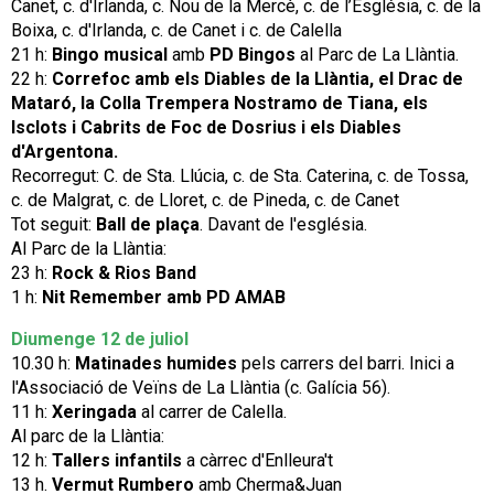
Canet, c. d'Irlanda, c. Nou de la Mercè, c. de l’Església, c. de la
Boixa, c. d'Irlanda, c. de Canet i c. de Calella
21 h:
Bingo musical
amb
PD Bingos
al Parc de La Llàntia.
22 h:
Correfoc amb els Diables de la Llàntia, el Drac de
Mataró, la Colla Trempera Nostramo de Tiana, els
Isclots i Cabrits de Foc de Dosrius i els Diables
d'Argentona.
Recorregut: C. de Sta. Llúcia, c. de Sta. Caterina, c. de Tossa,
c. de Malgrat, c. de Lloret, c. de Pineda, c. de Canet
Tot seguit:
Ball de plaça
. Davant de l'església.
Al Parc de la Llàntia:
23 h:
Rock & Rios Band
1 h:
Nit Remember amb PD AMAB
Diumenge 12 de juliol
10.30 h:
Matinades humides
pels carrers del barri. Inici a
l'Associació de Veïns de La Llàntia (c. Galícia 56).
11 h:
Xeringada
al carrer de Calella.
Al parc de la Llàntia:
12 h:
Tallers infantils
a càrrec d'Enlleura't
13 h.
Vermut Rumbero
amb Cherma&Juan