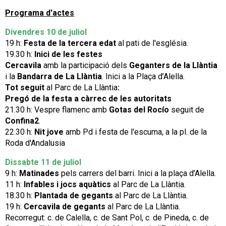
Programa d'actes
Divendres 10 de juliol
19 h:
Festa de la tercera edat
al pati de l'església.
19.30 h:
Inici de les festes
Cercavila
amb la participació dels
Geganters de la Llàntia
i la
Bandarra
de La Llàntia
. Inici a la Plaça d’Alella.
Tot seguit
al Parc de La Llàntia
:
Pregó de la festa
a càrrec de les autoritats
21.30 h: Vespre flamenc amb
Gotas del Rocío
seguit de
Confina2
.
22.30 h:
Nit jove
amb Pd i festa de l'escuma, a la pl. de la
Roda d'Andalusia
Dissabte 11 de juliol
9 h:
Matinades
pels carrers del barri. Inici a la plaça d’Alella.
11 h:
Infables i jocs aquàtics
al Parc de La Llàntia.
18.30 h:
Plantada de gegants
al Parc de La Llàntia.
19 h:
Cercavila de gegants
al Parc de La Llàntia.
Recorregut: c. de Calella, c. de Sant Pol, c. de Pineda, c. de