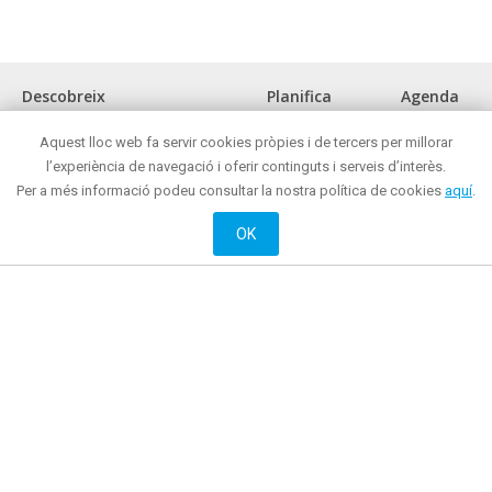
Descobreix
Planifica
Agenda
La ciutat
Com arribar?
Aquest lloc web fa servir cookies pròpies i de tercers per millorar
Museus i espais d'interès cultural
Oficina de turisme
l’experiència de navegació i oferir continguts i serveis d’interès.
Front marítim
On menjar?
Per a més informació podeu consultar la nostra política de cookies
aquí
.
Reunions i congressos
On comprar ?
Turisme de negocis
Mataró de nit
OK
Mataró tot l'any
On dormir?
Oci actiu i cultural
Web oficial de Promoció de Ciutat de l’Ajuntament de Mataró
© 2018 Ajuntament de Mataró |
Contacte
|
Informació legal
| La Riera, 48 - 08301
Mataró. Telèfon: + 34 93 758 26 98
English
Français
Castellano
Català