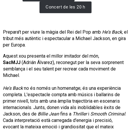
Concert de les 20 h
Prepara't per viure la màgia del Rei del Pop amb
He's Back
, el
tribut més autèntic i espectacular a Michael Jackson, en gira
per Europa.
Aquest xou presenta el millor imitador del món,
SacMJJ
(Adrián Álvarez), reconegut per la seva sorprenent
semblança i el seu talent per recrear cada moviment de
Michael.
He's Back
no és només un homenatge; és una experiència
completa. L'espectacle compta amb músics i ballarins de
primer nivell, tots amb una àmplia trajectòria en escenaris
internacionals. Junts, donen vida als inoblidables èxits de
Jackson, des de
Billie Jean
fins a
Thriller
i
Smooth Criminal
.
Cada interpretació està carregada d'energia i precisió,
evocant la mateixa emoció i grandiositat que el mateix