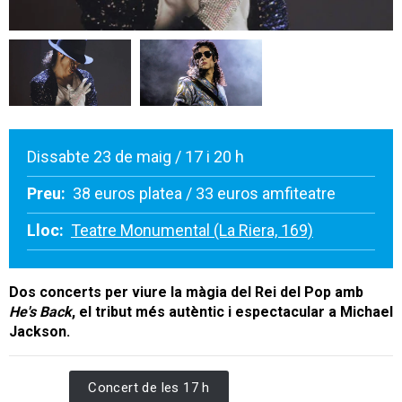
Dissabte 23 de maig / 17 i 20 h
Preu:
38 euros platea / 33 euros amfiteatre
Lloc:
Teatre Monumental (La Riera, 169)
Dos concerts per viure la màgia del Rei del Pop amb
He's Back
, el tribut més autèntic i espectacular a Michael
Jackson.
Concert de les 17 h