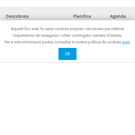
Descobreix
Planifica
Agenda
La ciutat
Com arribar?
Aquest lloc web fa servir cookies pròpies i de tercers per millorar
Museus i espais d'interès cultural
Oficina de turisme
l’experiència de navegació i oferir continguts i serveis d’interès.
Front marítim
On menjar?
Per a més informació podeu consultar la nostra política de cookies
aquí
.
Reunions i congressos
On comprar ?
Turisme de negocis
Mataró de nit
OK
Mataró tot l'any
On dormir?
Oci actiu i cultural
Web oficial de Promoció de Ciutat de l’Ajuntament de Mataró
© 2018 Ajuntament de Mataró |
Contacte
|
Informació legal
| La Riera, 48 - 08301
Mataró. Telèfon: + 34 93 758 26 98
English
Français
Castellano
Català