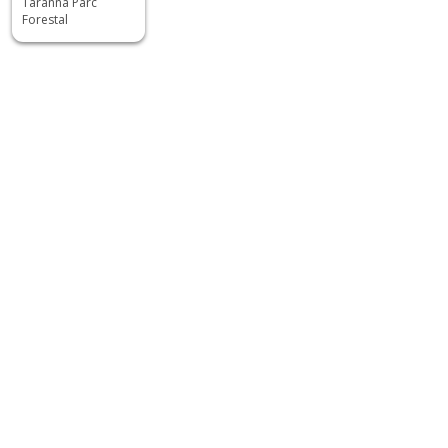
Tarannà Parc
Forestal