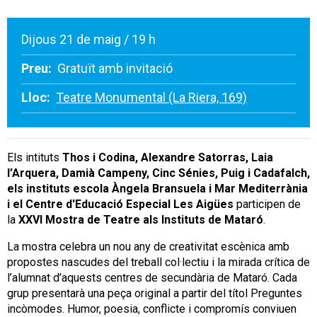
Dijous 21 de maig / 19 h
Preu:
Gratuït amb invitació
Lloc:
Teatre Monumental (La Riera, 169)
Els intituts
Thos i Codina, Alexandre Satorras, Laia
l’Arquera, Damià Campeny, Cinc Sénies, Puig i Cadafalch,
els instituts escola Àngela Bransuela i Mar Mediterrània
i el Centre d'Educació Especial Les Aigües
participen de
la
XXVI Mostra de Teatre als Instituts de Mataró
.
La mostra celebra un nou any de creativitat escènica amb
propostes nascudes del treball col·lectiu i la mirada crítica de
l’alumnat d’aquests centres de secundària de Mataró. Cada
grup presentarà una peça original a partir del títol Preguntes
incòmodes. Humor, poesia, conflicte i compromís conviuen