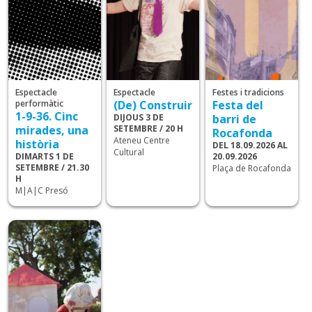
Espectacle
Espectacle
Festes i tradicions
performàtic
(De) Construir
Festa del
1-9-36. Cinc
DIJOUS 3 DE
barri de
mirades, una
SETEMBRE / 20 H
Rocafonda
Ateneu Centre
història
DEL 18.09.2026 AL
Cultural
DIMARTS 1 DE
20.09.2026
SETEMBRE / 21.30
Plaça de Rocafonda
H
M|A|C Presó