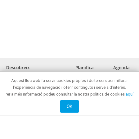
Descobreix
Planifica
Agenda
La ciutat
Com arribar?
Aquest lloc web fa servir cookies pròpies i de tercers per millorar
Museus i espais d'interès cultural
Oficina de turisme
l’experiència de navegació i oferir continguts i serveis d’interès.
Front marítim
On menjar?
Per a més informació podeu consultar la nostra política de cookies
aquí
.
Reunions i congressos
On comprar ?
Turisme de negocis
Mataró de nit
OK
Mataró tot l'any
On dormir?
Oci actiu i cultural
Web oficial de Promoció de Ciutat de l’Ajuntament de Mataró
© 2018 Ajuntament de Mataró |
Contacte
|
Informació legal
| La Riera, 48 - 08301