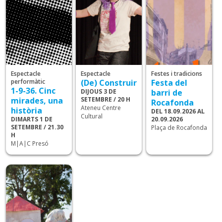
Espectacle
Espectacle
Festes i tradicions
performàtic
(De) Construir
Festa del
1-9-36. Cinc
DIJOUS 3 DE
barri de
mirades, una
SETEMBRE / 20 H
Rocafonda
Ateneu Centre
història
DEL 18.09.2026 AL
Cultural
DIMARTS 1 DE
20.09.2026
SETEMBRE / 21.30
Plaça de Rocafonda
H
M|A|C Presó