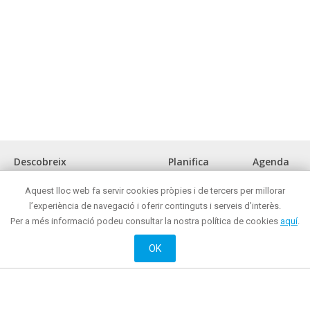
Descobreix
Planifica
Agenda
La ciutat
Com arribar?
Aquest lloc web fa servir cookies pròpies i de tercers per millorar
Museus i espais d'interès cultural
Oficina de turisme
l’experiència de navegació i oferir continguts i serveis d’interès.
Front marítim
On menjar?
Per a més informació podeu consultar la nostra política de cookies
aquí
.
Reunions i congressos
On comprar ?
Turisme de negocis
Mataró de nit
OK
Mataró tot l'any
On dormir?
Oci actiu i cultural
Web oficial de Promoció de Ciutat de l’Ajuntament de Mataró
© 2018 Ajuntament de Mataró |
Contacte
|
Informació legal
| La Riera, 48 - 08301