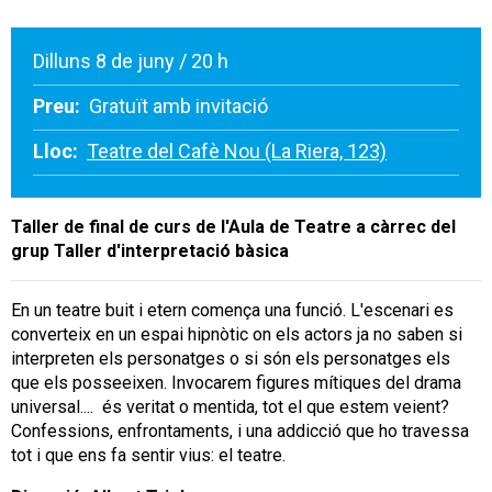
Dilluns 8 de juny / 20 h
Preu:
Gratuït amb invitació
Lloc:
Teatre del Cafè Nou (La Riera, 123)
Taller de final de curs de l'Aula de Teatre a càrrec del
grup Taller d'interpretació bàsica
En un teatre buit i etern comença una funció. L'escenari es
converteix en un espai hipnòtic on els actors ja no saben si
interpreten els personatges o si són els personatges els
que els posseeixen. Invocarem figures mítiques del drama
universal.... és veritat o mentida, tot el que estem veient?
Confessions, enfrontaments, i una addicció que ho travessa
tot i que ens fa sentir vius: el teatre.