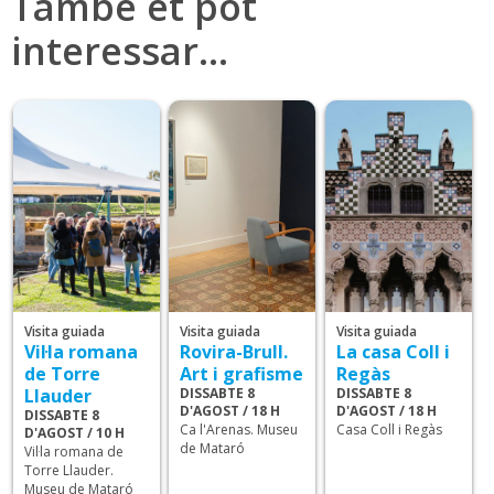
També et pot
interessar…
Visita guiada
Visita guiada
Visita guiada
Vil·la romana
Rovira-Brull.
La casa Coll i
de Torre
Art i grafisme
Regàs
Llauder
DISSABTE 8
DISSABTE 8
D'AGOST / 18 H
D'AGOST / 18 H
DISSABTE 8
Ca l'Arenas. Museu
Casa Coll i Regàs
D'AGOST / 10 H
de Mataró
Vil·la romana de
Torre Llauder.
Museu de Mataró