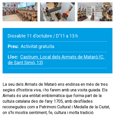
Dissabte 11 d'octubre / D'11 a 13 h
Preu:
Activitat gratuïta
Lloc:
Castrum. Local dels Armats de Mataró (C.
de Sant Simó, 13)
La seu dels Armats de Mataró ens endinsa en més de tres
segles d’història viva, i ho farem amb una visita guiada. Els
Armats és una entitat emblemàtica que forma part de la
cultura catalana des de l'any 1705, amb desfilades
reconegudes com a Patrimoni Cultural i Medalla de la Ciutat,
on s'hi mostra sentiment, fe, cultura i molta tradició.