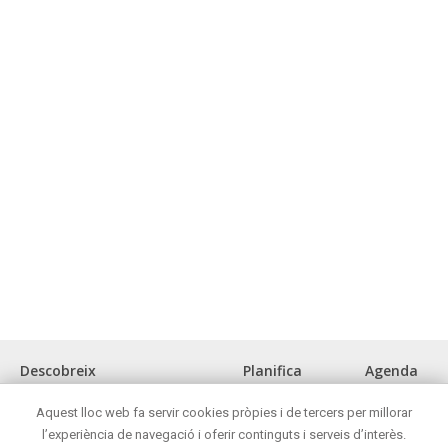
Descobreix
Planifica
Agenda
La ciutat
Com arribar?
Aquest lloc web fa servir cookies pròpies i de tercers per millorar
Museus i espais d'interès cultural
Oficina de turisme
l’experiència de navegació i oferir continguts i serveis d’interès.
Front marítim
On menjar?