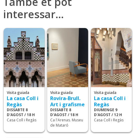
També et pot
interessar…
Visita guiada
Visita guiada
Visita guiada
La casa Coll i
Rovira-Brull.
La casa Coll i
Regàs
Art i grafisme
Regàs
DISSABTE 8
DISSABTE 8
DIUMENGE 9
D'AGOST / 18 H
D'AGOST / 18 H
D'AGOST / 12 H
Casa Coll i Regàs
Ca l'Arenas. Museu
Casa Coll i Regàs
de Mataró