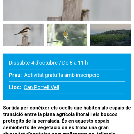
Dissabte 4 d'octubre / De 8 a 11 h
Preu:
Activitat gratuïta amb inscripció
Lloc:
Can Portell Vell
Sortida per conèixer els ocells que habiten als espais de
transició entre la plana agrícola litoral i els boscos
protegits de la serralada. És en aquests espais
semioberts de vegetació on es troba una gran