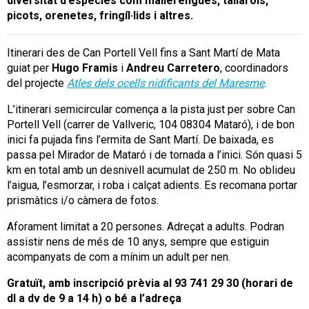
diversitat d’espècies com mallerengues, tallarols,
picots, orenetes, fringíl·lids i altres.
Itinerari des de Can Portell Vell fins a Sant Martí de Mata
guiat per
Hugo Framis
i
Andreu Carretero
, coordinadors
del projecte
Atles dels ocells nidificants del Maresme
.
L’itinerari semicircular comença a la pista just per sobre Can
Portell Vell (carrer de Vallveric, 104 08304 Mataró), i de bon
inici fa pujada fins l’ermita de Sant Martí. De baixada, es
passa pel Mirador de Mataró i de tornada a l’inici. Són quasi 5
km en total amb un desnivell acumulat de 250 m. No oblideu
l’aigua, l’esmorzar, i roba i calçat adients. Es recomana portar
prismàtics i/o càmera de fotos.
Aforament limitat a 20 persones. Adreçat a adults. Podran
assistir nens de més de 10 anys, sempre que estiguin
acompanyats de com a mínim un adult per nen.
Gratuït, amb inscripció prèvia al 93 741 29 30 (horari de
dl a dv de 9 a 14 h) o bé a l’adreça