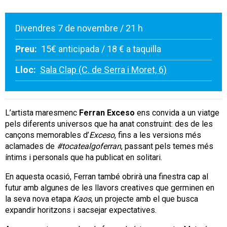
Divendres 7 de novembre / 21 h
Preu:
15€ anticipada / 18 € a taquilla
Lloc:
Sala Clap (C. de Serra i Moret, 6)
L’artista maresmenc
Ferran Exceso
ens convida a un viatge
pels diferents universos que ha anat construint: des de les
cançons memorables d’
Exceso
, fins a les versions més
aclamades de
#tocatealgoferran
, passant pels temes més
íntims i personals que ha publicat en solitari.
En aquesta ocasió, Ferran també obrirà una finestra cap al
futur amb algunes de les llavors creatives que germinen en
la seva nova etapa
Kaos
, un projecte amb el que busca
expandir horitzons i sacsejar expectatives.