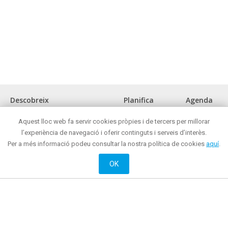
Descobreix
Planifica
Agenda
La ciutat
Com arribar?
Aquest lloc web fa servir cookies pròpies i de tercers per millorar
Museus i espais d'interès cultural
Oficina de turisme
l’experiència de navegació i oferir continguts i serveis d’interès.
Front marítim
On menjar?
Per a més informació podeu consultar la nostra política de cookies
aquí
.
Reunions i congressos
On comprar ?
Turisme de negocis
Mataró de nit
OK
Mataró tot l'any
On dormir?
Oci actiu i cultural
Web oficial de Promoció de Ciutat de l’Ajuntament de Mataró
© 2018 Ajuntament de Mataró |
Contacte
|
Informació legal
| La Riera, 48 - 08301
Mataró. Telèfon: + 34 93 758 26 98