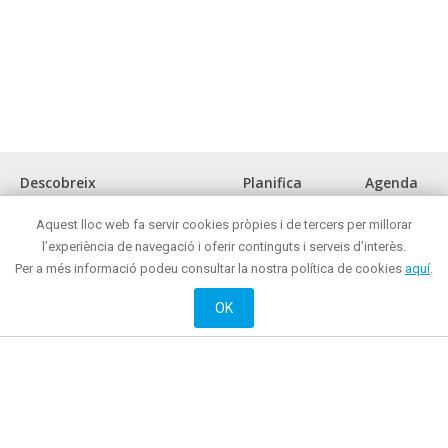
Descobreix
Planifica
Agenda
La ciutat
Com arribar?
Aquest lloc web fa servir cookies pròpies i de tercers per millorar
Museus i espais d'interès cultural
Oficina de turisme
l’experiència de navegació i oferir continguts i serveis d’interès.
Front marítim
On menjar?
Per a més informació podeu consultar la nostra política de cookies
aquí
.
Reunions i congressos
On comprar ?
Turisme de negocis
Mataró de nit
OK
Mataró tot l'any
On dormir?
Oci actiu i cultural
Web oficial de Promoció de Ciutat de l’Ajuntament de Mataró
© 2018 Ajuntament de Mataró |
Contacte
|
Informació legal
| La Riera, 48 - 08301
Mataró. Telèfon: + 34 93 758 26 98