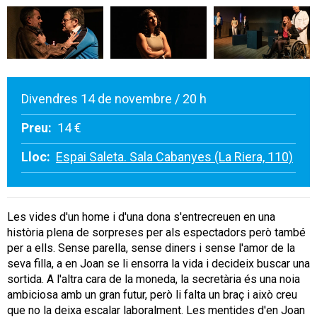
Divendres 14 de novembre / 20 h
Preu:
14 €
Lloc:
Espai Saleta. Sala Cabanyes (La Riera, 110)
Les vides d'un home i d'una dona s'entrecreuen en una
història plena de sorpreses per als espectadors però també
per a ells. Sense parella, sense diners i sense l'amor de la
seva filla, a en Joan se li ensorra la vida i decideix buscar una
sortida. A l'altra cara de la moneda, la secretària és una noia
ambiciosa amb un gran futur, però li falta un braç i això creu
que no la deixa escalar laboralment. Les mentides d'en Joan