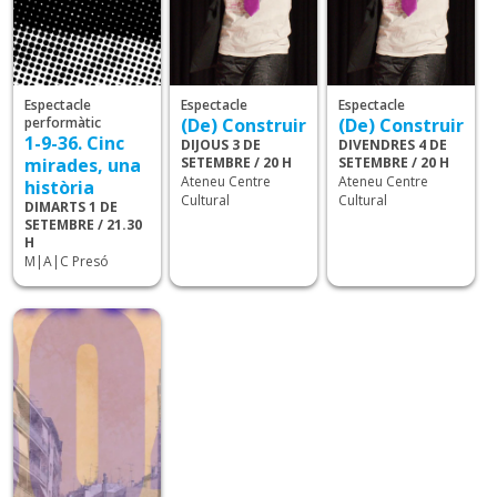
Espectacle
Espectacle
Espectacle
performàtic
(De) Construir
(De) Construir
1-9-36. Cinc
DIJOUS 3 DE
DIVENDRES 4 DE
mirades, una
SETEMBRE / 20 H
SETEMBRE / 20 H
Ateneu Centre
Ateneu Centre
història
Cultural
Cultural
DIMARTS 1 DE
SETEMBRE / 21.30
H
M|A|C Presó