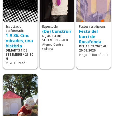
Espectacle
Espectacle
Festes i tradicions
performàtic
(De) Construir
Festa del
1-9-36. Cinc
DIJOUS 3 DE
barri de
mirades, una
SETEMBRE / 20 H
Rocafonda
Ateneu Centre
història
DEL 18.09.2026 AL
Cultural
DIMARTS 1 DE
20.09.2026
SETEMBRE / 21.30
Plaça de Rocafonda
H
M|A|C Presó