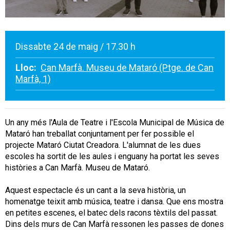
Dissabte 24 de maig / 17.30 h
Lloc:
Can Marfà. Museu de Mataró (Ptge. de Can
Marfà, 1)
Un any més l'Aula de Teatre i l'Escola Municipal de Música de
Mataró han treballat conjuntament per fer possible el
projecte Mataró Ciutat Creadora. L'alumnat de les dues
escoles ha sortit de les aules i enguany ha portat les seves
històries a Can Marfà. Museu de Mataró.
Aquest espectacle és un cant a la seva història, un
homenatge teixit amb música, teatre i dansa. Que ens mostra
en petites escenes, el batec dels racons tèxtils del passat.
Dins dels murs de Can Marfà ressonen les passes de dones