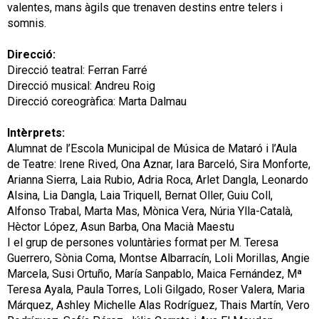
valentes, mans àgils que trenaven destins entre telers i
somnis.
Direcció:
Direcció teatral: Ferran Farré
Direcció musical: Andreu Roig
Direcció coreogràfica: Marta Dalmau
Intèrprets:
Alumnat de l’Escola Municipal de Música de Mataró i l’Aula
de Teatre: Irene Rived, Ona Aznar, Iara Barceló, Sira Monforte,
Arianna Sierra, Laia Rubio, Adria Roca, Arlet Dangla, Leonardo
Alsina, Lia Dangla, Laia Triquell, Bernat Oller, Guiu Coll,
Alfonso Trabal, Marta Mas, Mònica Vera, Núria Ylla-Català,
Hèctor López, Asun Barba, Ona Macià Maestu
I el grup de persones voluntàries format per M. Teresa
Guerrero, Sònia Coma, Montse Albarracín, Loli Morillas, Angie
Marcela, Susi Ortuño, María Sanpablo, Maica Fernández, Mª
Teresa Ayala, Paula Torres, Loli Gilgado, Roser Valera, Maria
Márquez, Ashley Michelle Alas Rodríguez, Thais Martín, Vero