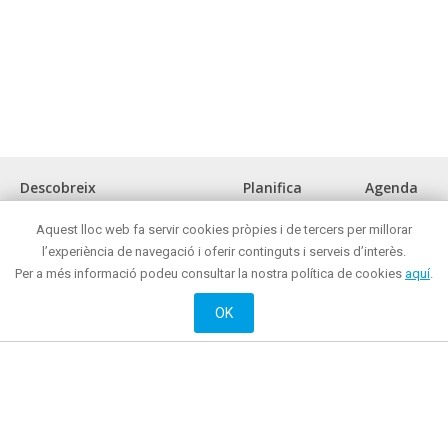
Descobreix
Planifica
Agenda
La ciutat
Com arribar?
Aquest lloc web fa servir cookies pròpies i de tercers per millorar
Museus i espais d'interès cultural
Oficina de turisme
l’experiència de navegació i oferir continguts i serveis d’interès.
Front marítim
On menjar?
Per a més informació podeu consultar la nostra política de cookies
aquí
.
Reunions i congressos
On comprar ?
Turisme de negocis
Mataró de nit
OK
Mataró tot l'any
On dormir?
Oci actiu i cultural
Web oficial de Promoció de Ciutat de l’Ajuntament de Mataró
© 2018 Ajuntament de Mataró |
Contacte
|
Informació legal
| La Riera, 48 - 08301
Mataró. Telèfon: + 34 93 758 26 98