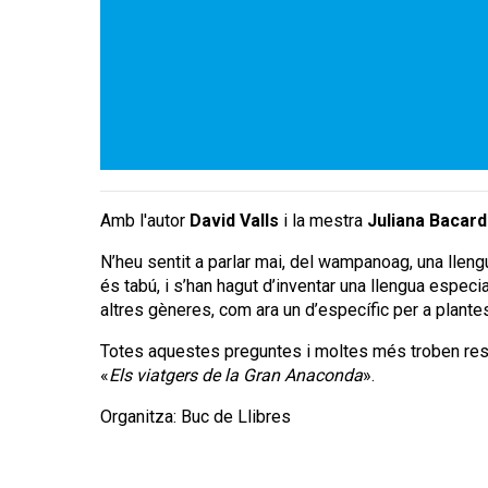
Amb l'autor
David Valls
i la mestra
Juliana Bacard
N’heu sentit a parlar mai, del wampanoag, una lleng
és tabú, i s’han hagut d’inventar una llengua especi
altres gèneres, com ara un d’específic per a plan
Totes aquestes preguntes i moltes més troben respo
«
Els viatgers de la Gran Anaconda
».
Organitza: Buc de Llibres