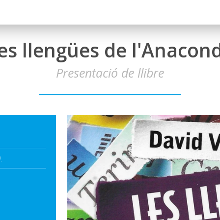
es llengües de l'Anacon
Presentació de llibre
)