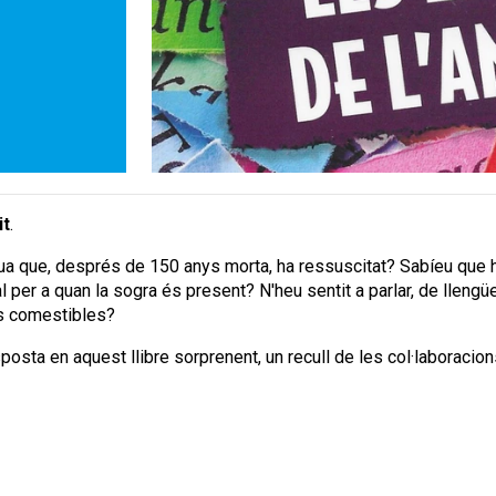
it
.
ua que, després de 150 anys morta, ha ressuscitat? Sabíeu que hi
al per a quan la sogra és present? N'heu sentit a parlar, de lleng
tes comestibles?
sta en aquest llibre sorprenent, un recull de les col·laboracio