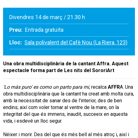
Divendres 14 de març / 21.30 h
Preu:
Entrada gratuïta
Lloc:
Sala polivalent del Cafè Nou (La Riera, 123)
Una obra multidisciplinària
de la cantant Affra.
Aquest
espectacle forma part de Les nits del SororiArt
'Lo más puro' es como un parto para mi
, recalca
AFFR
A. Una
obra multidisciplinària que la cantant ha creat amb molta cura,
amb la necessitat de sanar des de l'interior, des de ben
endins; així com voler tornar al ventre de la mare, on la
integritat del que és immens, inaudit, succeeix en aquesta
vida, i esdevé un lloc segur.
Néixer i morir. Des del que és més bell al més atroç i, així i