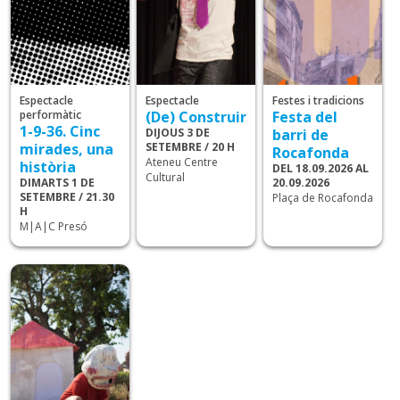
Espectacle
Espectacle
Festes i tradicions
performàtic
(De) Construir
Festa del
1-9-36. Cinc
DIJOUS 3 DE
barri de
mirades, una
SETEMBRE / 20 H
Rocafonda
Ateneu Centre
història
DEL 18.09.2026 AL
Cultural
DIMARTS 1 DE
20.09.2026
SETEMBRE / 21.30
Plaça de Rocafonda
H
M|A|C Presó