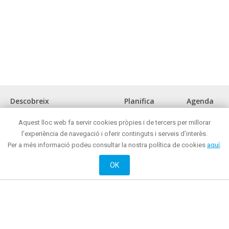
Descobreix
Planifica
Agenda
La ciutat
Com arribar?
Aquest lloc web fa servir cookies pròpies i de tercers per millorar
Museus i espais d'interès cultural
Oficina de turisme
l’experiència de navegació i oferir continguts i serveis d’interès.
Front marítim
On menjar?
Per a més informació podeu consultar la nostra política de cookies
aquí
.
Reunions i congressos
On comprar ?
Turisme de negocis
Mataró de nit
OK
Mataró tot l'any
On dormir?
Oci actiu i cultural
Web oficial de Promoció de Ciutat de l’Ajuntament de Mataró
© 2018 Ajuntament de Mataró |
Contacte
|
Informació legal
| La Riera, 48 - 08301
Mataró. Telèfon: + 34 93 758 26 98