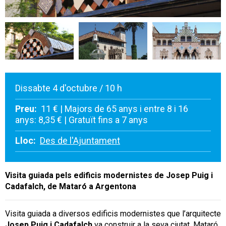
Dissabte 4 d'octubre / 10 h
Preu:
11 € | Majors de 65 anys i entre 8 i 16
anys: 8,35 € | Gratuït fins a 7 anys
Lloc:
Des de l'Ajuntament
Visita guiada pels edificis modernistes de Josep Puig i
Cadafalch, de Mataró a Argentona
Visita guiada a diversos edificis modernistes que l’arquitecte
Josep Puig i Cadafalch
va construir a la seva ciutat, Mataró,