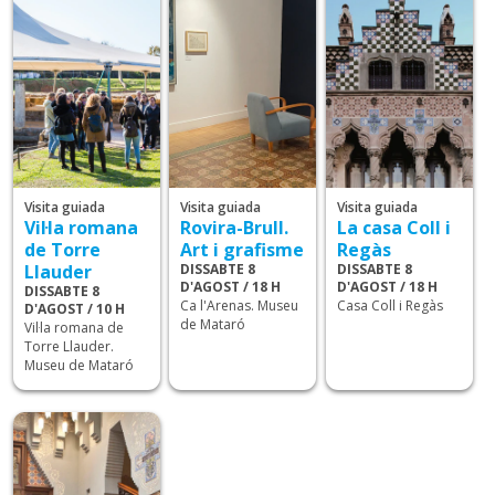
Visita guiada
Visita guiada
Visita guiada
Vil·la romana
Rovira-Brull.
La casa Coll i
de Torre
Art i grafisme
Regàs
Llauder
DISSABTE 8
DISSABTE 8
D'AGOST / 18 H
D'AGOST / 18 H
DISSABTE 8
Ca l'Arenas. Museu
Casa Coll i Regàs
D'AGOST / 10 H
de Mataró
Vil·la romana de
Torre Llauder.
Museu de Mataró