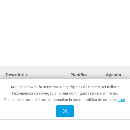
Descobreix
Planifica
Agenda
La ciutat
Com arribar?
Aquest lloc web fa servir cookies pròpies i de tercers per millorar
Museus i espais d'interès cultural
Oficina de turisme
l’experiència de navegació i oferir continguts i serveis d’interès.
Front marítim
On menjar?
Per a més informació podeu consultar la nostra política de cookies
aquí
.
Reunions i congressos
On comprar ?
Turisme de negocis
Mataró de nit
OK
Mataró tot l'any
On dormir?
Oci actiu i cultural