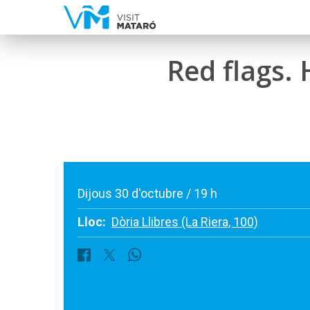
Red flags. 
Dijous 30 d'octubre / 19 h
Lloc:
Dòria Llibres (La Riera, 100)