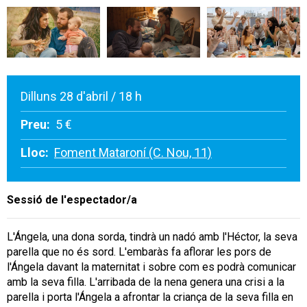
Dilluns 28 d'abril / 18 h
Preu:
5 €
Lloc:
Foment Mataroní (C. Nou, 11)
Sessió de l'espectador/a
L'Ángela, una dona sorda, tindrà un nadó amb l'Héctor, la seva
parella que no és sord. L'embaràs fa aflorar les pors de
l'Ángela davant la maternitat i sobre com es podrà comunicar
amb la seva filla. L'arribada de la nena genera una crisi a la
parella i porta l'Ángela a afrontar la criança de la seva filla en