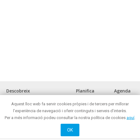
Descobreix
Planifica
Agenda
La ciutat
Com arribar?
Aquest lloc web fa servir cookies pròpies i de tercers per millorar
Museus i espais d'interès cultural
Oficina de turisme
l’experiència de navegació i oferir continguts i serveis d’interès.
Front marítim
On menjar?
Per a més informació podeu consultar la nostra política de cookies
aquí
.
Reunions i congressos
On comprar ?
Turisme de negocis
Mataró de nit
OK
Mataró tot l'any
On dormir?
Oci actiu i cultural