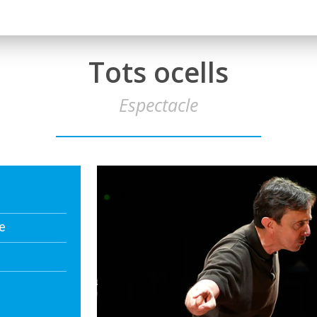
Tots ocells
Espectacle
re