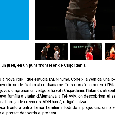
 un jueu, en un punt fronterer de Cisjordània
u a Nova York i que estudia l'ADN humà. Coneix la Wahida, una jo
vertir-se de l'islam al cristianisme. Tots dos s'enamoren, i l'Eita
ves emprenen un viatge a Israel i Cisjordània, l'Eitan és atrapat 
va família a viatjar d'Alemanya a Tel-Aviv, on descobriran el seu
na barreja de creences, ADN humà, religió i atzar.
a frontera entre l'amor familiar i l'odi dels prejudicis, on la 
n el passat desborda el present.