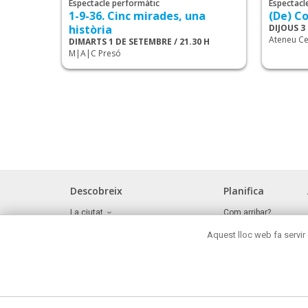
Espectacle performàtic
Espectacl
1-9-36. Cinc mirades, una
(De) Co
història
DIJOUS 3
Ateneu Ce
DIMARTS 1 DE SETEMBRE / 21.30 H
M|A|C Presó
Descobreix
Planifica
La ciutat
Com arribar?
Museus i espais d'interès cultural
Oficina de turisme
Aquest lloc web fa servir 
Front marítim
On menjar?
Reunions i congressos
On comprar ?
Turisme de negocis
Mataró de nit
Mataró tot l'any
On dormir?
Oci actiu i cultural