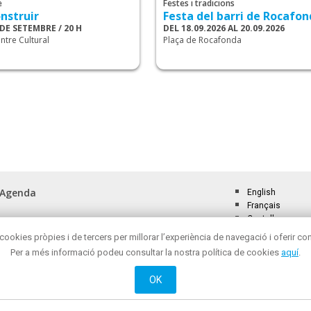
e
Festes i tradicions
nstruir
Festa del barri de Rocafo
 DE SETEMBRE / 20 H
DEL 18.09.2026 AL 20.09.2026
ntre Cultural
Plaça de Rocafonda
Agenda
English
Français
Castellano
Català
cookies pròpies i de tercers per millorar l’experiència de navegació i oferir cont
Per a més informació podeu consultar la nostra política de cookies
aquí
.
OK