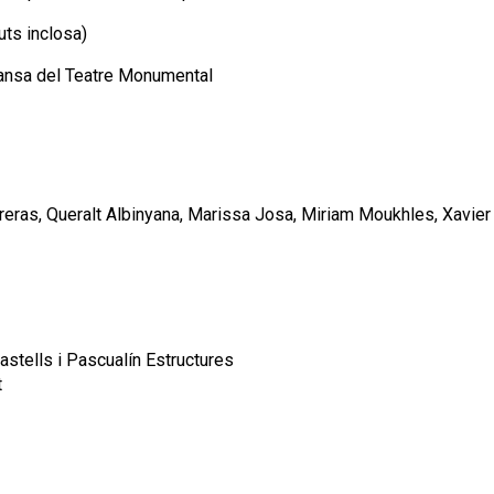
uts inclosa)
dansa del Teatre Monumental
rreras, Queralt Albinyana, Marissa Josa, Miriam Moukhles, Xavier
astells i Pascualín Estructures
t