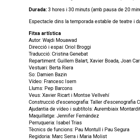
Durada:
3 hores i 30 minuts (amb pausa de 20 min
Espectacle dins la temporada estable de teatre i 
Fitxa artística
Autor: Wajdi Mouawad
Direcció i espai: Oriol Broggi
Traducció: Cristina Genebat
Repartiment: Guillem Balart, Xavier Boada, Joan Ca
Vestuari: Berta Riera
So: Damien Bazin
Vídeo: Francesc Isern
Llums: Pep Barcons
Veus: Xavier Ricart i Montse Vellvehí
Construcció d'escenografia: Taller d'escenografia C
Ajudantia de vídeo i subtítols: Aurembiaix Montardi
Maquillatge: Jennifer Fernández
Perruqueria: Isabel Trias
Tècnics de funcions: Pau Montull i Pau Segura
Regidoria: Marc Serra i Maria Molist