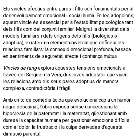
Els vincles afectius entre pares i fills són fonamentals per al
desenvolupament emocional i social humà. En les adopcions,
aquest vincle és essencial per a l’estabilitat psicològica tant
dels fills com del conjunt familiar. Malgrat la diversitat dels
models familiars i dels orígens dels fills (biològics o
adoptius), existeix un element universal que defineix les
relacions familiars: la connexió emocional profunda, basada
en sentiments de seguretat, afecte i confiança mútua.
Vincles de fang
explora aquestes tensions emocionals a
través del Serguei i la Vera, dos joves adoptats, que viuen
les relacions amb els seus pares adoptius de manera
complexa, contradictòria i fràgil.
Amb un to de comèdia àcida que evoluciona cap a un humor
negre descarnat, l'obra exposa sense concessions la
hipocresia de la paternitat i la maternitat, qüestionant amb
duresa la capacitat humana per gestionar emocions difícils
com el dolor, la frustració i la culpa derivades d’aquesta
dimissió parental.