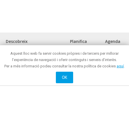
Descobreix
Planifica
Agenda
La ciutat
Com arribar?
Aquest lloc web fa servir cookies pròpies i de tercers per millorar
Museus i espais d'interès cultural
Oficina de turisme
l’experiència de navegació i oferir continguts i serveis d’interès.
Front marítim
On menjar?
Per a més informació podeu consultar la nostra política de cookies
aquí
.
Reunions i congressos
On comprar ?
Turisme de negocis
Mataró de nit
OK
Mataró tot l'any
On dormir?
Oci actiu i cultural
Web oficial de Promoció de Ciutat de l’Ajuntament de Mataró
© 2018 Ajuntament de Mataró |
Contacte
|
Informació legal
| La Riera, 48 - 08301
Mataró. Telèfon: + 34 93 758 26 98
English