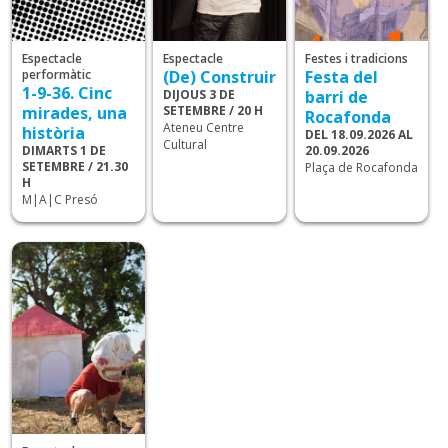
Espectacle
Espectacle
Festes i tradicions
performàtic
(De) Construir
Festa del
1-9-36. Cinc
DIJOUS 3 DE
barri de
mirades, una
SETEMBRE / 20 H
Rocafonda
Ateneu Centre
història
DEL 18.09.2026 AL
Cultural
DIMARTS 1 DE
20.09.2026
SETEMBRE / 21.30
Plaça de Rocafonda
H
M|A|C Presó