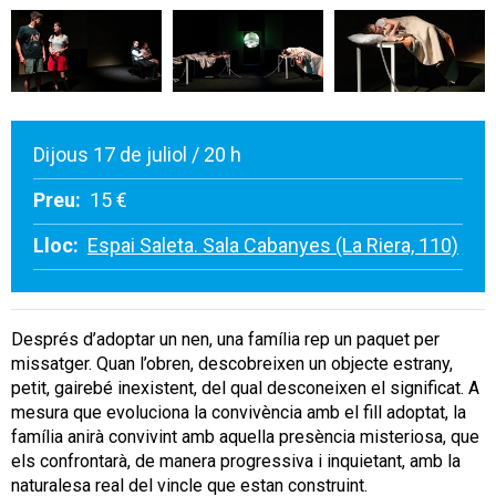
Dijous 17 de juliol / 20 h
Preu:
15 €
Lloc:
Espai Saleta. Sala Cabanyes (La Riera, 110)
Després d’adoptar un nen, una família rep un paquet per
missatger. Quan l’obren, descobreixen un objecte estrany,
petit, gairebé inexistent, del qual desconeixen el significat. A
mesura que evoluciona la convivència amb el fill adoptat, la
família anirà convivint amb aquella presència misteriosa, que
els confrontarà, de manera progressiva i inquietant, amb la
naturalesa real del vincle que estan construint.